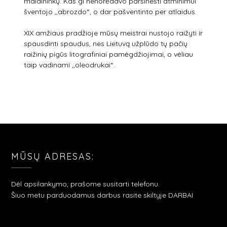
maldininkų. Kas gi nenorėdavo parsinešti atminimui
šventojo ,,abrozdo“, o dar pašventinto per atlaidus.
XIX amžiaus pradžioje mūsų meistrai nustojo raižyti ir
spausdinti spaudus, nes Lietuvą užplūdo tų pačių
raižinių pigūs litografiniai pamėgdžiojimai, o vėliau
taip vadinami ,,oleodrukai“.
MŪSŲ ADRESAS:
Dėl apsilankymo, prašome susitarti telefonu.
Šiuo metu parduodamus darbus rasite skiltyje DARBAI