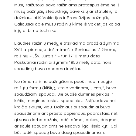
Mūsų raižytojai savo raižiniams prototipus ėmė ne iš
mūsų bažnyčių stebuklingų paveikslų ar statulėlių, o
dažniausiai iš Vokietijos ir Prancūzijos bažnyčių.
Galiausiai apie mūsų raižinių kilmę iš Vokietijos kalba
ir jų dirbimo technika.
Liaudies raižinių medyje atsiradimo pradžia žymima
XVIII a. pirmuoju dešimtmečiu. Seniausias iš žinomų
raižinių – ,,Šv. Jurgis “ – turi 1710 metų datą.
Paskutiniai raižiniai žymimi 1853 metų data, nors
spaudinių buvo randama ir vėliau.
Ne rūmams ir ne bažnyčioms puošti nuo medyje
raižytų formų (klišių), kitaip vadinamų ,,lentų“, buvo
spaudžiami spaudai. Jie puošė dūmines pirkias ir
klėtis, merginos tokiais spaudiniais išklijuodavo net
kraičio skrynių vidų. Dažniausiai spaudiniai buvo
spausdinami ant prasto popieriaus, paprastais, net
gi savo darbo dažais, todėl dūmai, dulkės, drėgmė
ar saulė spaudiniams neleisdavo ilgai išsilaikyti. Gal
būt todėl spaudų buvo daug spausdinama, o