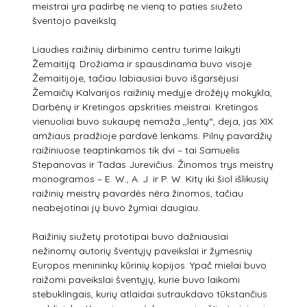
meistrai yra padirbę ne vieną to paties siužeto
šventojo paveikslą.
Liaudies raižinių dirbinimo centru turime laikyti
Žemaitiją. Drožiama ir spausdinama buvo visoje
Žemaitijoje, tačiau labiausiai buvo išgarsėjusi
Žemaičių Kalvarijos raižinių medyje drožėjų mokykla,
Darbėnų ir Kretingos apskrities meistrai. Kretingos
vienuoliai buvo sukaupę nemaža ,,lentų“, deja, jas XIX
amžiaus pradžioje pardavė lenkams. Pilnų pavardžių
raižiniuose teaptinkamos tik dvi – tai Samuelis
Stepanovas ir Tadas Jurevičius. Žinomos trys meistrų
monogramos – E. W., A. J. ir P. W. Kitų iki šiol išlikusių
raižinių meistrų pavardės nėra žinomos, tačiau
neabejotinai jų buvo žymiai daugiau.
Raižinių siužetų prototipai buvo dažniausiai
nežinomų autorių šventųjų paveikslai ir žymesnių
Europos menininkų kūrinių kopijos. Ypač mielai buvo
raižomi paveikslai šventųjų, kurie buvo laikomi
stebuklingais, kurių atlaidai sutraukdavo tūkstančius