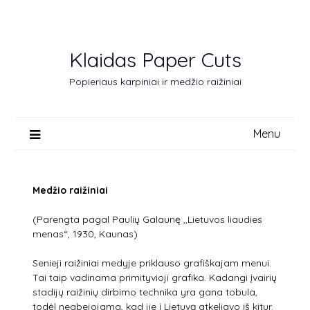
Skip
to
content
Klaidas Paper Cuts
Popieriaus karpiniai ir medžio raižiniai
Menu
Medžio raižiniai
(Parengta pagal Paulių Galaunę ,,Lietuvos liaudies
menas“, 1930, Kaunas)
Senieji raižiniai medyje priklauso grafiškajam menui.
Tai taip vadinama primityvioji grafika. Kadangi įvairių
stadijų raižinių dirbimo technika yra gana tobula,
todėl neabejojama, kad jie į Lietuvą atkeliavo iš kitur.